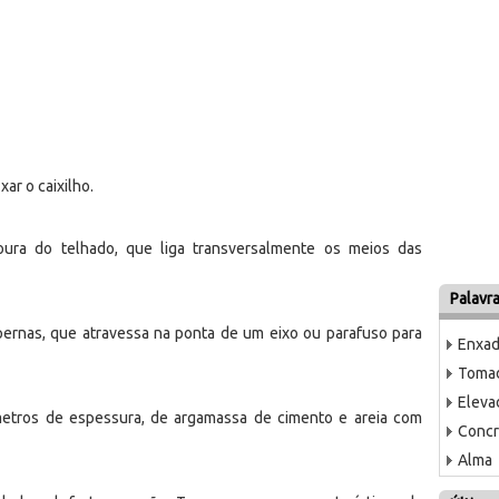
ar o caixilho.
soura do telhado, que liga transversalmente os meios das
Palavr
pernas, que atravessa na ponta de um eixo ou parafuso para
Enxa
Tomad
Eleva
metros de espessura, de argamassa de cimento e areia com
Concr
Alma