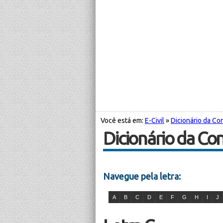
Você está em:
E-Civil
»
Dicionário da Con
Dicionário da Con
Navegue pela letra:
A
B
C
D
E
F
G
H
I
J