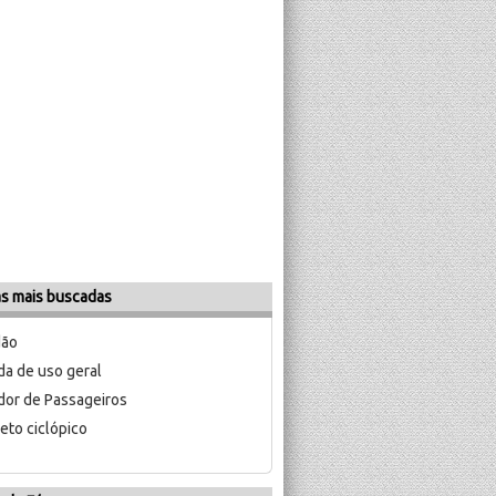
as mais buscadas
dão
a de uso geral
dor de Passageiros
eto ciclópico