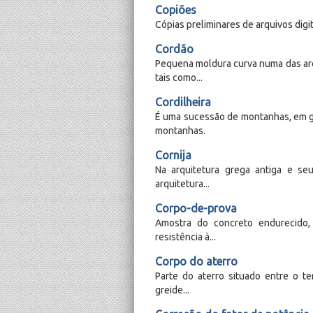
Copiões
Cópias preliminares de arquivos digita
Cordão
Pequena moldura curva numa das are
tais como...
Cordilheira
É uma sucessão de montanhas, em gr
montanhas.
Cornija
Na arquitetura grega antiga e se
arquitetura...
Corpo-de-prova
Amostra do concreto endurecido,
resistência à...
Corpo do aterro
Parte do aterro situado entre o t
greide...