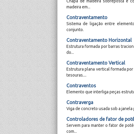
Chapa de madeira sobreposta e co
madeira em...
Contraventamento
Sistema de ligação entre elemento
conjunto.
Contraventamento Horizontal
Estrutura formada por barras tracio
do...
Contraventamento Vertical
Estrutura plana vertical formada po
tesouras....
Contraventos
Elemento que interliga peças estrutu
Contraverga
Viga de concreto usada sob a janela p
Controladores de fator de pot
Servem para manter o fator de potên
com...