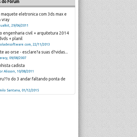
s do Fórum
 maquete eletronica com 3ds max e
n vray
tualkit, 29/06/2011
 engenharia civil + arquitetura 2014
vds + planil
coladesoftware.com, 22/11/2013
e ao orse - esclare?a suas d?vidas...
aracy, 09/08/2007
hista cadista
or Alisson, 10/08/2011
ru??o do 3 andar faltando ponta de
milo Santana, 01/12/2015