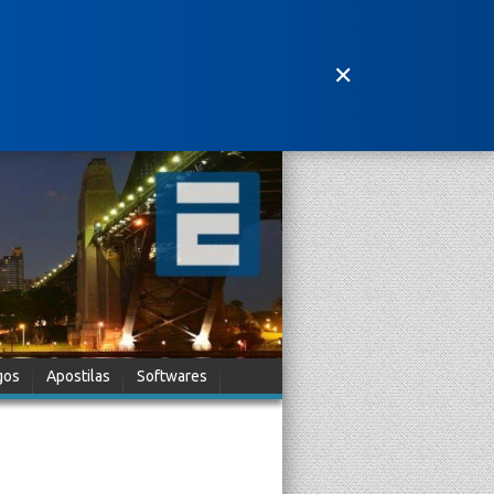
✕
gos
Apostilas
Softwares