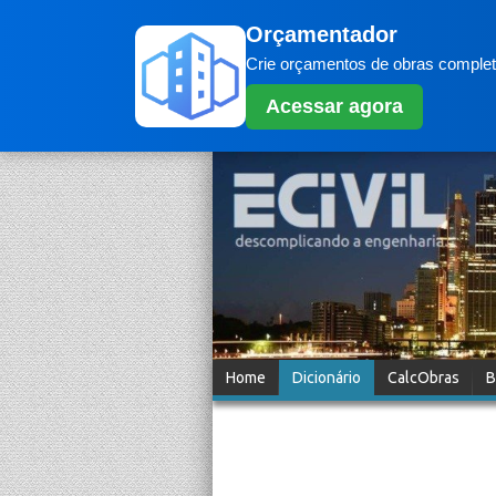
Orçamentador
Crie orçamentos de obras completo
Acessar agora
Home
Dicionário
CalcObras
B