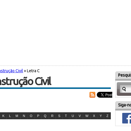
strução Civil
» Letra C
Pesqui
strução Civil
Siga-no
K
L
M
N
O
P
Q
R
S
T
U
V
W
X
Y
Z