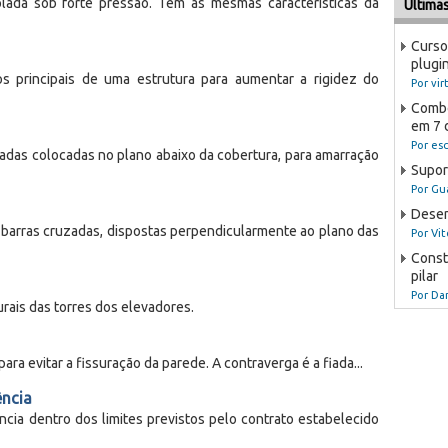
lada sob forte pressão. Tem as mesmas características da
Última
Curso
plugi
s principais de uma estrutura para aumentar a rigidez do
Por vir
Combo
em 7 d
Por es
nadas colocadas no plano abaixo da cobertura, para amarração
Suport
Por Gu
Desen
r barras cruzadas, dispostas perpendicularmente ao plano das
Por Vit
Const
pilar
Por Da
rais das torres dos elevadores.
ara evitar a fissuração da parede. A contraverga é a fiada...
ência
cia dentro dos limites previstos pelo contrato estabelecido