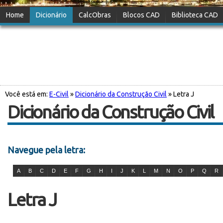
Home
Dicionário
CalcObras
Blocos CAD
Biblioteca CAD
Você está em:
E-Civil
»
Dicionário da Construção Civil
» Letra J
Dicionário da Construção Civil
Navegue pela letra:
A
B
C
D
E
F
G
H
I
J
K
L
M
N
O
P
Q
R
Letra J