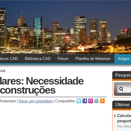
locos CAD
Biblioteca CAD
Fórum
Planilha de Materiais
Artigos
cos
Pesquis
elares: Necessidade
 construções
 Federman |
Deixe um comentário
| Compartilhe:
Últimas
Calcula
pergunt
Por ODca