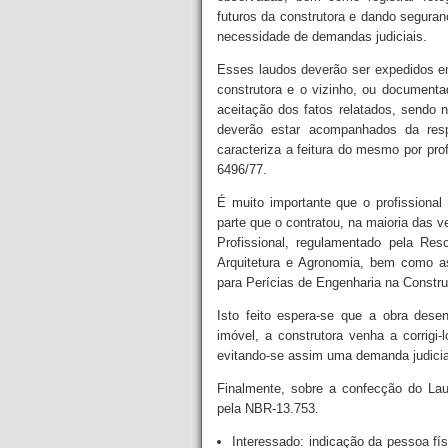
futuros da construtora e dando segura
necessidade de demandas judiciais.
Esses laudos deverão ser expedidos em
construtora e o vizinho, ou document
aceitação dos fatos relatados, sendo 
deverão estar acompanhados da res
caracteriza a feitura do mesmo por pro
6496/77.
É muito importante que o profissional 
parte que o contratou, na maioria das 
Profissional, regulamentado pela R
Arquitetura e Agronomia, bem como as
para Perícias de Engenharia na Constru
Isto feito espera-se que a obra des
imóvel, a construtora venha a corrigi-
evitando-se assim uma demanda judicia
Finalmente, sobre a confecção do Lau
pela NBR-13.753.
Interessado: indicação da pessoa físi