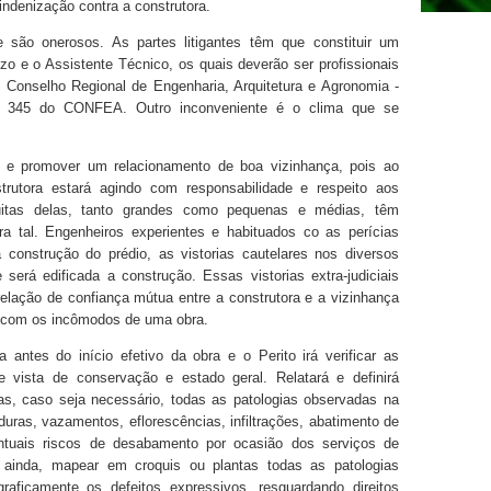
 indenização contra a construtora.
ão onerosos. As partes litigantes têm que constituir um
ízo e o Assistente Técnico, os quais deverão ser profissionais
o Conselho Regional de Engenharia, Arquitetura e Agronomia -
º 345 do CONFEA. Outro inconveniente é o clima que se
os e promover um relacionamento de boa vizinhança, pois ao
rutora estará agindo com responsabilidade e respeito aos
uitas delas, tanto grandes como pequenas e médias, têm
ara tal. Engenheiros experientes e habituados co as perícias
a construção do prédio, as vistorias cautelares nos diversos
será edificada a construção. Essas vistorias extra-judiciais
lação de confiança mútua entre a construtora e a vizinhança
r com os incômodos de uma obra.
a antes do início efetivo da obra e o Perito irá verificar as
e vista de conservação e estado geral. Relatará e definirá
as, caso seja necessário, todas as patologias observadas na
aduras, vazamentos, eflorescências, infiltrações, abatimento de
entuais riscos de desabamento por ocasião dos serviços de
 ainda, mapear em croquis ou plantas todas as patologias
raficamente os defeitos expressivos, resguardando direitos