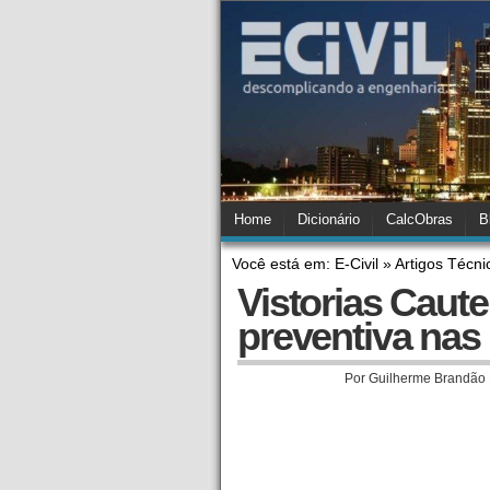
Home
Dicionário
CalcObras
B
Você está em: E-Civil » Artigos Técni
Vistorias Caut
preventiva nas
Por Guilherme Brandão