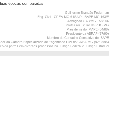
 duas épocas comparadas.
Guilherme Brandão Federman
Eng. Civil - CREA-MG 6.834/D -IBAPE-MG 163/E
Advogado OAB/MG - 58.906
Professor Titular da PUC-MG
Presidente do IMAPE (84/88)
Presidente da ABRAP (87/90)
Membro do Conselho Consultivo do IBAPE
dor da Câmara Especializada de Engenharia Civil do CREA-MG (92/93/95)
nico da partes em diversos processos na Justiça Federal e Justiça Estadual