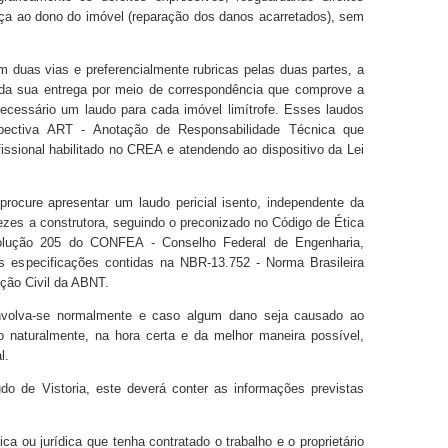
nça ao dono do imóvel (reparação dos danos acarretados), sem
 duas vias e preferencialmente rubricas pelas duas partes, a
ada sua entrega por meio de correspondência que comprove a
necessário um laudo para cada imóvel limítrofe. Esses laudos
pectiva ART - Anotação de Responsabilidade Técnica que
fissional habilitado no CREA e atendendo ao dispositivo da Lei
procure apresentar um laudo pericial isento, independente da
vezes a construtora, seguindo o preconizado no Código de Ética
esolução 205 do CONFEA - Conselho Federal de Engenharia,
 especificações contidas na NBR-13.752 - Norma Brasileira
ção Civil da ABNT.
envolva-se normalmente e caso algum dano seja causado ao
lo naturalmente, na hora certa e da melhor maneira possível,
l.
do de Vistoria, este deverá conter as informações previstas
ca ou jurídica que tenha contratado o trabalho e o proprietário