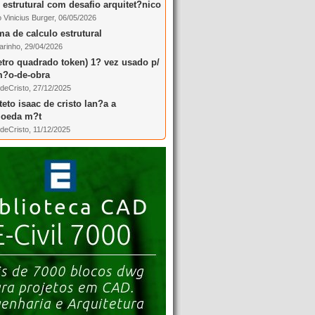
 estrutural com desafio arquitet?nico
 Vinicius Burger, 06/05/2026
a de calculo estrutural
arinho, 29/04/2026
tro quadrado token) 1? vez usado p/
m?o-de-obra
deCristo, 27/12/2025
teto isaac de cristo lan?a a
moeda m?t
deCristo, 11/12/2025