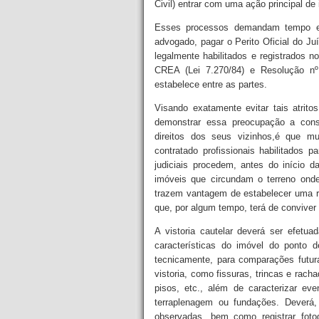
Civil) entrar com uma ação principal de
Esses processos demandam tempo e s
advogado, pagar o Perito Oficial do Ju
legalmente habilitados e registrados n
CREA (Lei 7.270/84) e Resolução n
estabelece entre as partes.
Visando exatamente evitar tais atrit
demonstrar essa preocupação a const
direitos dos seus vizinhos,é que m
contratado profissionais habilitados p
judiciais procedem, antes do início d
imóveis que circundam o terreno onde 
trazem vantagem de estabelecer uma re
que, por algum tempo, terá de convive
A vistoria cautelar deverá ser efetuad
características do imóvel do ponto d
tecnicamente, para comparações futur
vistoria, como fissuras, trincas e rach
pisos, etc., além de caracterizar ev
terraplenagem ou fundações. Deverá,
observadas, bem como registrar fotog