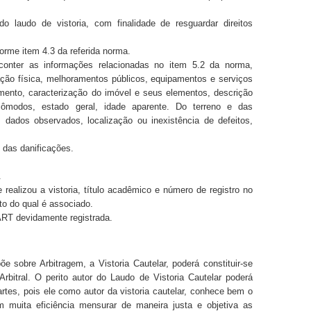
do laudo de vistoria, com finalidade de resguardar direitos
forme item 4.3 da referida norma.
 conter as informações relacionadas no item 5.2 da norma,
zação física, melhoramentos públicos, equipamentos e serviços
amento, caracterização do imóvel e seus elementos, descrição
ômodos, estado geral, idade aparente. Do terreno e das
 dados observados, localização ou inexistência de defeitos,
das danificações.
.
 realizou a vistoria, título acadêmico e número de registro no
to do qual é associado.
 ART devidamente registrada.
 sobre Arbitragem, a Vistoria Cautelar, poderá constituir-se
bitral. O perito autor do Laudo de Vistoria Cautelar poderá
artes, pois ele como autor da vistoria cautelar, conhece bem o
m muita eficiência mensurar de maneira justa e objetiva as