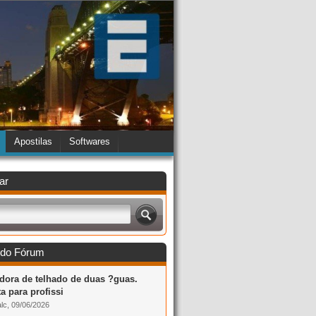
Apostilas
Softwares
ar
 do Fórum
dora de telhado de duas ?guas.
a para profissi
lc, 09/06/2026