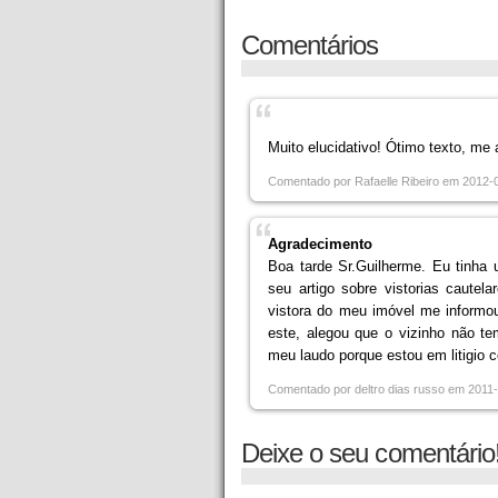
Comentários
Muito elucidativo! Ótimo texto, me 
Comentado por Rafaelle Ribeiro em 2012-
Agradecimento
Boa tarde Sr.Guilherme. Eu tinha u
seu artigo sobre vistorias cautela
vistora do meu imóvel me informo
este, alegou que o vizinho não te
meu laudo porque estou em litigio 
Comentado por deltro dias russo em 2011
Deixe o seu comentário