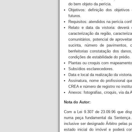
do bem objeto da perícia.
Objetivos: definição dos objetivos 
futuros.
Requisitos: atendidos na perícia con
Relato e data da vistoria: deverá
caracterização da região, caracteri
comunitários, potencial de aproveit
sucinta, número de pavimentos, c
benfeitorias constatação dos danos,
condições de estabilidade do prédio.
Plantas ou croquis com mapeamento 
Subsídios esclarecedores.
Data e local da realização da vistoria
Assinatura, nome do profissional que
CREA e número de registro no institu
Anexos: fotografias, croquis, via da
Nota do Autor:
Com a Lei 9.307 de 23.09.96 que dispõe
numa peça fundamental da Sentença Ar
inclusive ser designado Árbitro pelas p
estado inicial do imóvel e poderá co