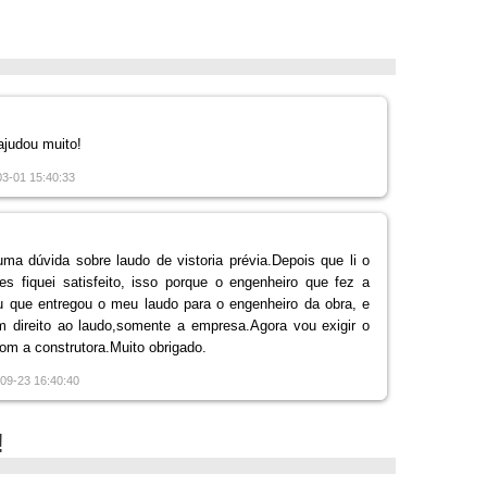
ajudou muito!
03-01 15:40:33
ma dúvida sobre laudo de vistoria prévia.Depois que li o
res fiquei satisfeito, isso porque o engenheiro que fez a
u que entregou o meu laudo para o engenheiro da obra, e
m direito ao laudo,somente a empresa.Agora vou exigir o
com a construtora.Muito obrigado.
-09-23 16:40:40
!