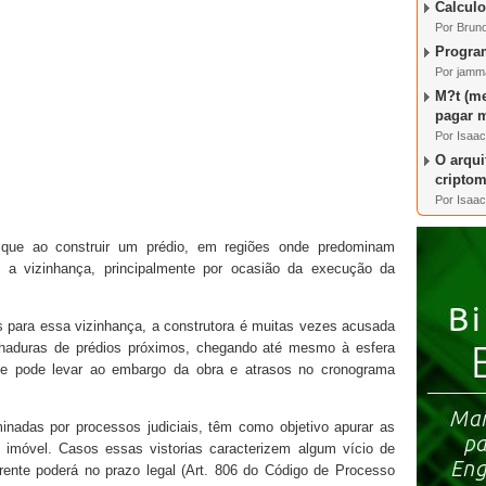
Calculo
Por Bruno
Program
Por jamm
M?t (me
pagar 
Por Isaac
O arqui
cripto
Por Isaac
 que ao construir um prédio, em regiões onde predominam
 a vizinhança, principalmente por ocasião da execução da
 para essa vizinhança, a construtora é muitas vezes acusada
rachaduras de prédios próximos, chegando até mesmo à esfera
a e pode levar ao embargo da obra e atrasos no cronograma
minadas por processos judiciais, têm como objetivo apurar as
 imóvel. Casos essas vistorias caracterizem algum vício de
rente poderá no prazo legal (Art. 806 do Código de Processo