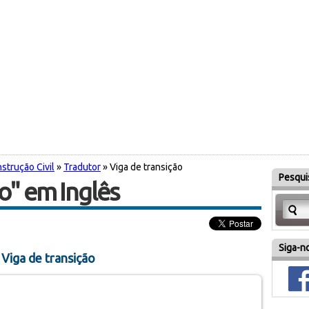
strução Civil
»
Tradutor
» Viga de transição
Pesquis
ão" em Inglês
Siga-no
Viga de transição