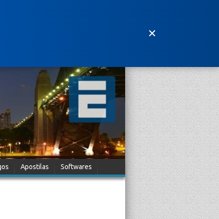
✕
gos
Apostilas
Softwares