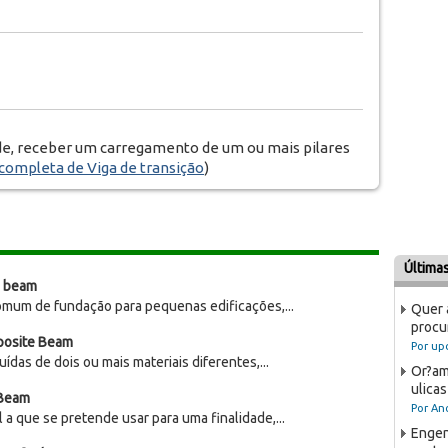
de, receber um carregamento de um ou mais pilares
completa de Viga de transição
)
Última
 beam
mum de fundação para pequenas edificações,...
Quer 
procu
osite Beam
Por upc
das de dois ou mais materiais diferentes,...
Or?am
ulicas
 Beam
Por An
l a que se pretende usar para uma finalidade,...
Engen