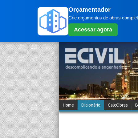
Orçamentador
Crie orçamentos de obras completo
Acessar agora
Home
Dicionário
CalcObras
B