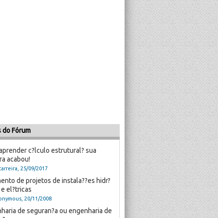
s do Fórum
aprender c?lculo estrutural? sua
ra acabou!
arreira, 25/09/2017
ento de projetos de instala??es hidr?
 e el?tricas
onymous, 20/11/2008
haria de seguran?a ou engenharia de