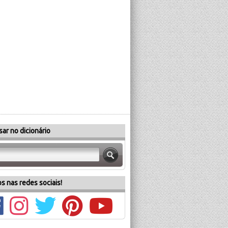
ar no dicionário
s nas redes sociais!