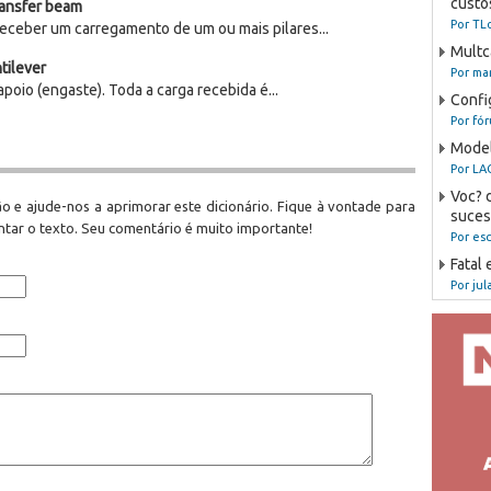
custo
ansfer beam
Por TL
receber um carregamento de um ou mais pilares...
Multc
tilever
Por mar
poio (engaste). Toda a carga recebida é...
Confi
Por fó
Model
Por LA
Voc? 
o e ajude-nos a aprimorar este dicionário. Fique à vontade para
sucess
tar o texto. Seu comentário é muito importante!
Por es
Fatal 
Por jul