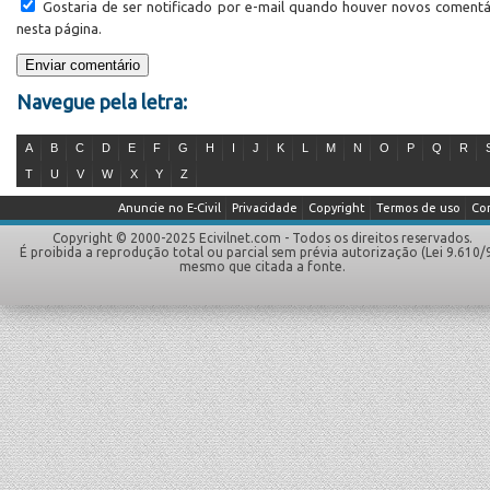
Gostaria de ser notificado por e-mail quando houver novos comentá
nesta página.
Navegue pela letra:
A
B
C
D
E
F
G
H
I
J
K
L
M
N
O
P
Q
R
T
U
V
W
X
Y
Z
Anuncie no E-Civil
Privacidade
Copyright
Termos de uso
Co
Copyright © 2000-2025 Ecivilnet.com - Todos os direitos reservados.
É proibida a reprodução total ou parcial sem prévia autorização (Lei 9.610/
mesmo que citada a fonte.