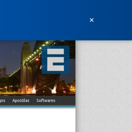
✕
gos
Apostilas
Softwares