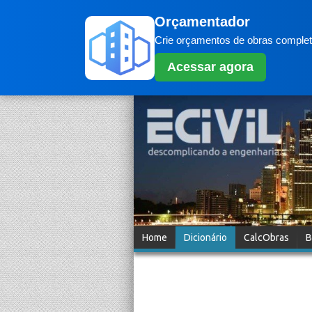
Orçamentador
Crie orçamentos de obras completo
Acessar agora
Home
Dicionário
CalcObras
B