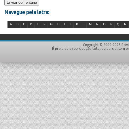
Navegue pela letra:
A
B
C
D
E
F
G
H
I
J
K
L
M
N
O
P
Q
R
Copyright © 2000-2025 Ecivi
É proibida a reprodução total ou parcial sem p