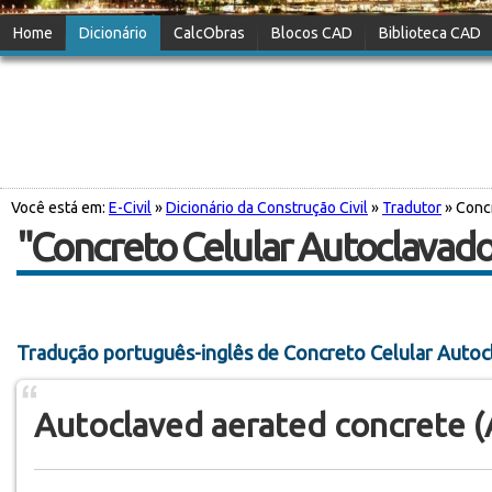
Home
Dicionário
CalcObras
Blocos CAD
Biblioteca CAD
Você está em:
E-Civil
»
Dicionário da Construção Civil
»
Tradutor
» Conc
"Concreto Celular Autoclavado
Tradução português-inglês de Concreto Celular Auto
Autoclaved aerated concrete 