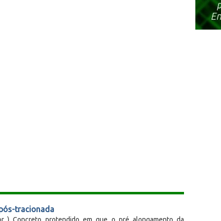
pós-tracionada
ior ) Concreto protendido em que o pré alongamento da