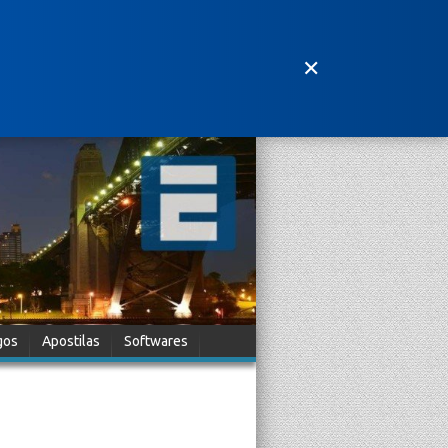
✕
gos
Apostilas
Softwares