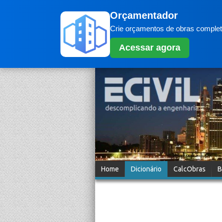
Orçamentador
Crie orçamentos de obras completo
Acessar agora
Home
Dicionário
CalcObras
B