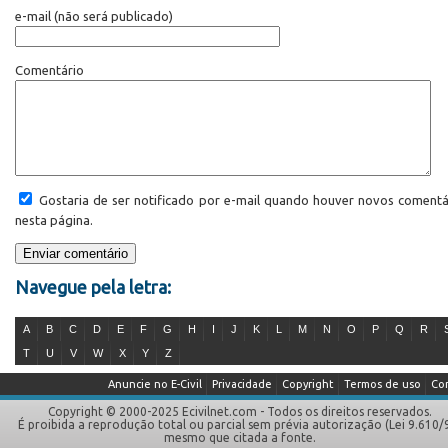
e-mail
(não será publicado)
Comentário
Gostaria de ser notificado por e-mail quando houver novos comentá
nesta página.
Navegue pela letra:
A
B
C
D
E
F
G
H
I
J
K
L
M
N
O
P
Q
R
T
U
V
W
X
Y
Z
Anuncie no E-Civil
Privacidade
Copyright
Termos de uso
Co
Copyright © 2000-2025 Ecivilnet.com - Todos os direitos reservados.
É proibida a reprodução total ou parcial sem prévia autorização (Lei 9.610/
mesmo que citada a fonte.