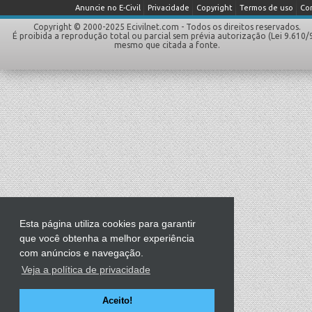
Anuncie no E-Civil
Privacidade
Copyright
Termos de uso
Co
Copyright © 2000-2025 Ecivilnet.com - Todos os direitos reservados.
É proibida a reprodução total ou parcial sem prévia autorização (Lei 9.610/
mesmo que citada a fonte.
Esta página utiliza cookies para garantir
que você obtenha a melhor experiência
com anúncios e navegação.
Veja a política de privacidade
Aceito!