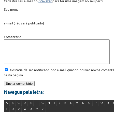
Cadastre seu e-mail no
Gravatar
para ter uma imagem no seu perfil.
Seu nome
e-mail
(não será publicado)
Comentário
Gostaria de ser notificado por e-mail quando houver novos comentá
nesta página.
Navegue pela letra:
A
B
C
D
E
F
G
H
I
J
K
L
M
N
O
P
Q
R
T
U
V
W
X
Y
Z