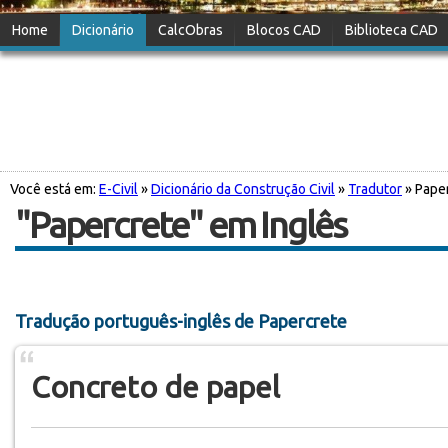
Home
Dicionário
CalcObras
Blocos CAD
Biblioteca CAD
Você está em:
E-Civil
»
Dicionário da Construção Civil
»
Tradutor
» Pape
"Papercrete" em Inglês
Tradução português-inglês de Papercrete
Concreto de papel