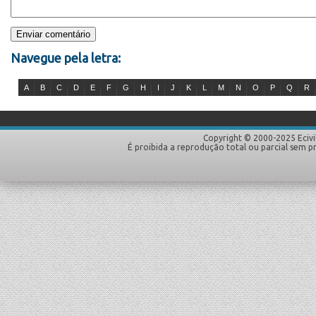
Navegue pela letra:
A
B
C
D
E
F
G
H
I
J
K
L
M
N
O
P
Q
R
Copyright © 2000-2025 Ecivi
É proibida a reprodução total ou parcial sem p