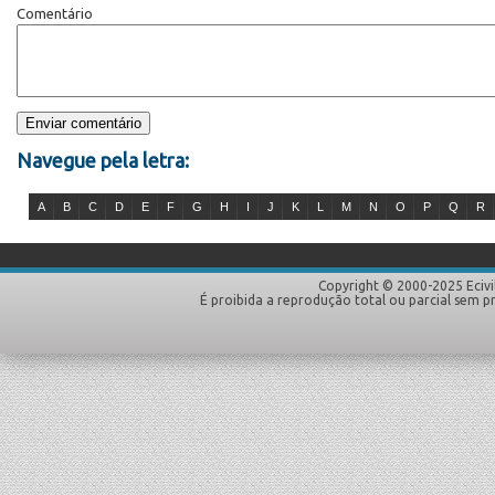
Comentário
Navegue pela letra:
A
B
C
D
E
F
G
H
I
J
K
L
M
N
O
P
Q
R
Copyright © 2000-2025 Ecivi
É proibida a reprodução total ou parcial sem p