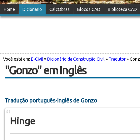
Home
Dicionário
CalcObras
Blocos CAD
Biblioteca CAD
Você está em:
E-Civil
»
Dicionário da Construção Civil
»
Tradutor
» Gon
"Gonzo" em Inglês
Tradução português-inglês de Gonzo
Hinge