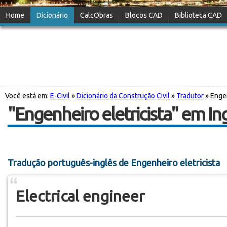
Home
Dicionário
CalcObras
Blocos CAD
Biblioteca CAD
Você está em:
E-Civil
»
Dicionário da Construção Civil
»
Tradutor
» Engen
"Engenheiro eletricista" em In
Tradução português-inglês de Engenheiro eletricista
Electrical engineer