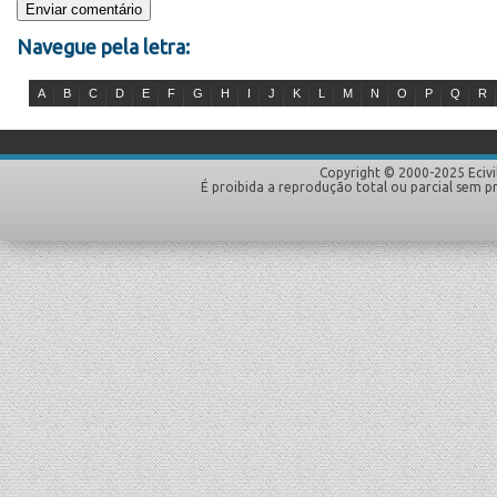
Navegue pela letra:
A
B
C
D
E
F
G
H
I
J
K
L
M
N
O
P
Q
R
Copyright © 2000-2025 Ecivi
É proibida a reprodução total ou parcial sem p