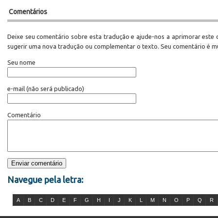
Comentários
Deixe seu comentário sobre esta tradução e ajude-nos a aprimorar este d
sugerir uma nova tradução ou complementar o texto. Seu comentário é m
Seu nome
e-mail
(não será publicado)
Comentário
Navegue pela letra:
A
B
C
D
E
F
G
H
I
J
K
L
M
N
O
P
Q
R