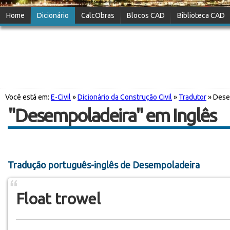
Home
Dicionário
CalcObras
Blocos CAD
Biblioteca CAD
Você está em:
E-Civil
»
Dicionário da Construção Civil
»
Tradutor
» Dese
"Desempoladeira" em Inglês
Tradução português-inglês de Desempoladeira
Float trowel