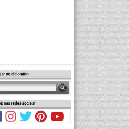
ar no dicionário
s nas redes sociais!