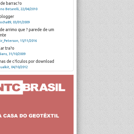
 de barrac?o
no Betarelli, 22/04/2010
blogger
ocha89, 03/01/2009
de arrimo que ? parede de um
nte
air_Peterson, 15/11/2016
ar tra?o
lians, 31/10/2009
lhas de c?lculos por download
tualkit, 04/10/2012