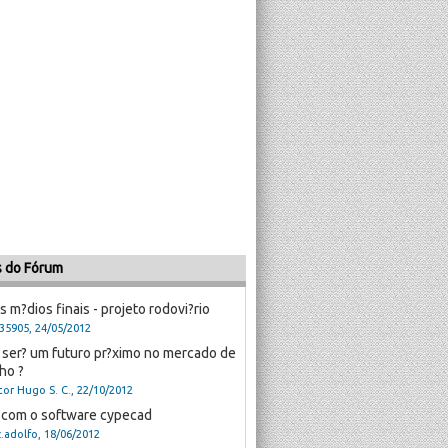
s do Fórum
 m?dios finais - projeto rodovi?rio
35905, 24/05/2012
ser? um futuro pr?ximo no mercado de
ho ?
tor Hugo S. C., 22/10/2012
 com o software cypecad
z.adolfo, 18/06/2012