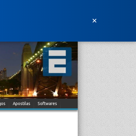
✕
gos
Apostilas
Softwares