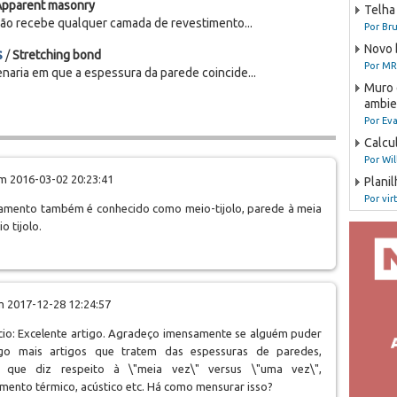
Apparent masonry
Telha
 não recebe qualquer camada de revestimento...
Por Bru
Novo 
s
/
Stretching bond
Por MR
naria em que a espessura da parede coincide...
Muro 
ambie
Por Ev
Calcul
Por Wil
 2016-03-02 20:23:41
Plani
Por vir
tamento também é conhecido como meio-tijolo, parede à meia
o tijolo.
 2017-12-28 12:24:57
io: Excelente artigo. Agradeço imensamente se alguém puder
igo mais artigos que tratem das espessuras de paredes,
o que diz respeito à \"meia vez\" versus \"uma vez\",
mento térmico, acústico etc. Há como mensurar isso?