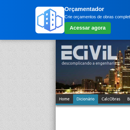
Orçamentador
Crie orçamentos de obras completo
Acessar agora
Home
Dicionário
CalcObras
B