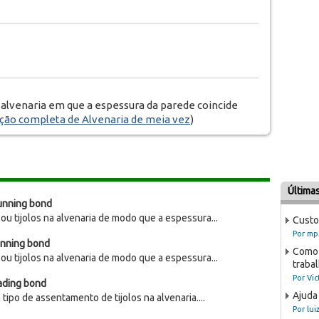
alvenaria em que a espessura da parede coincide
ção completa de Alvenaria de meia vez
)
Última
unning bond
u tijolos na alvenaria de modo que a espessura...
Custos
Por mp
nning bond
Como 
u tijolos na alvenaria de modo que a espessura...
trabal
Por Vic
ading bond
Ajuda
tipo de assentamento de tijolos na alvenaria....
Por lui