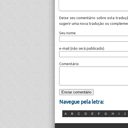
Deixe seu comentário sobre esta traduçã
sugerir uma nova tradução ou complemen
Seu nome
e-mail
(não será publicado)
Comentário
Navegue pela letra:
A
B
C
D
E
F
G
H
I
J