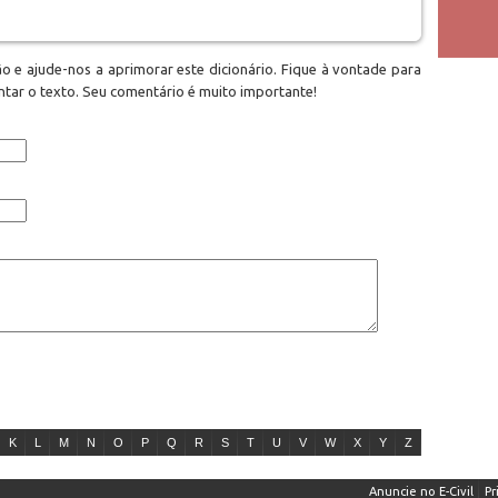
o e ajude-nos a aprimorar este dicionário. Fique à vontade para
tar o texto. Seu comentário é muito importante!
K
L
M
N
O
P
Q
R
S
T
U
V
W
X
Y
Z
Anuncie no E-Civil
Pr