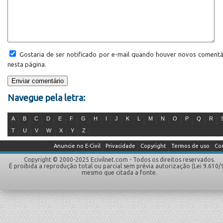
Gostaria de ser notificado por e-mail quando houver novos comentá
nesta página.
Navegue pela letra:
A
B
C
D
E
F
G
H
I
J
K
L
M
N
O
P
Q
R
T
U
V
W
X
Y
Z
Anuncie no E-Civil
Privacidade
Copyright
Termos de uso
Co
Copyright © 2000-2025 Ecivilnet.com - Todos os direitos reservados.
É proibida a reprodução total ou parcial sem prévia autorização (Lei 9.610/
mesmo que citada a fonte.