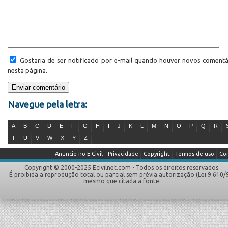
Gostaria de ser notificado por e-mail quando houver novos comentá
nesta página.
Navegue pela letra:
A
B
C
D
E
F
G
H
I
J
K
L
M
N
O
P
Q
R
T
U
V
W
X
Y
Z
Anuncie no E-Civil
Privacidade
Copyright
Termos de uso
Co
Copyright © 2000-2025 Ecivilnet.com - Todos os direitos reservados.
É proibida a reprodução total ou parcial sem prévia autorização (Lei 9.610/
mesmo que citada a fonte.