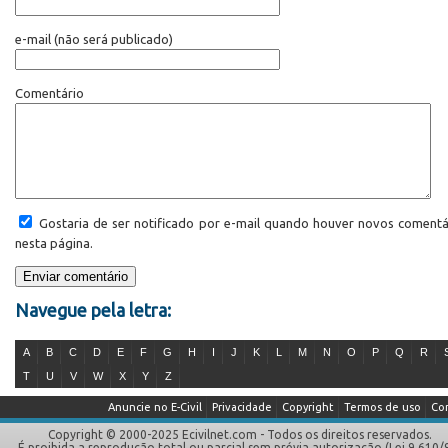
e-mail
(não será publicado)
Comentário
Gostaria de ser notificado por e-mail quando houver novos comentá
nesta página.
Navegue pela letra:
A
B
C
D
E
F
G
H
I
J
K
L
M
N
O
P
Q
R
T
U
V
W
X
Y
Z
Anuncie no E-Civil
Privacidade
Copyright
Termos de uso
Co
Copyright © 2000-2025 Ecivilnet.com - Todos os direitos reservados.
É proibida a reprodução total ou parcial sem prévia autorização (Lei 9.610/