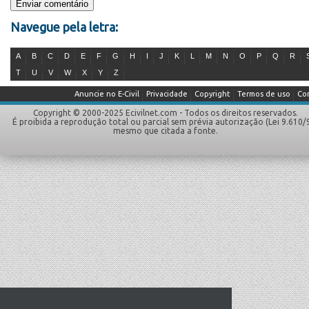
Navegue pela letra:
A
B
C
D
E
F
G
H
I
J
K
L
M
N
O
P
Q
R
T
U
V
W
X
Y
Z
Anuncie no E-Civil
Privacidade
Copyright
Termos de uso
Co
Copyright © 2000-2025 Ecivilnet.com - Todos os direitos reservados.
É proibida a reprodução total ou parcial sem prévia autorização (Lei 9.610/
mesmo que citada a fonte.