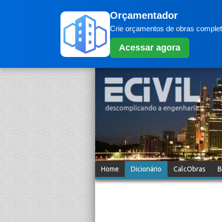
Orçamentador
Crie orçamentos de obras completo
Acessar agora
Home
Dicionário
CalcObras
B