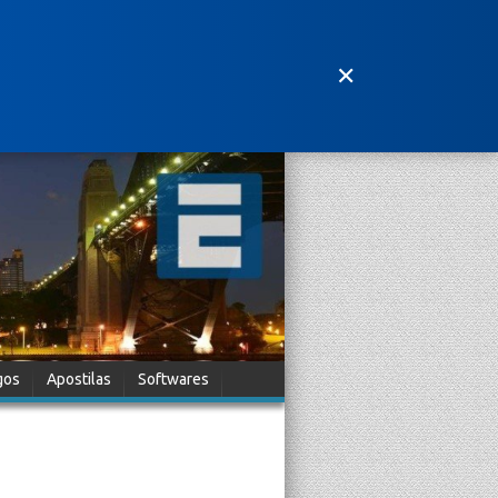
✕
gos
Apostilas
Softwares