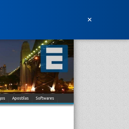
✕
gos
Apostilas
Softwares