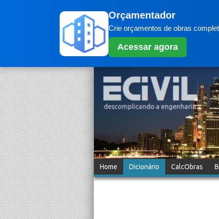
Orçamentador
Crie orçamentos de obras completo
Acessar agora
Home
Dicionário
CalcObras
B