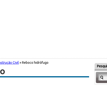
strução Civil
» Reboco hidrófugo
Pesqui
go