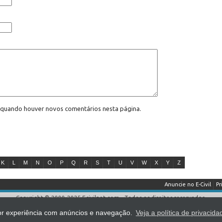
l quando houver novos comentários nesta página.
K
L
M
N
O
P
Q
R
S
T
U
V
W
X
Y
Z
Anuncie no E-Civil
Pr
Copyright © 2000-2025 Ecivilnet.com - Todos os direitos reservados.
reprodução total ou parcial sem prévia autorização (Lei 9.610/98) mesmo que c
lhor experiência com anúncios e navegação.
Veja a política de privacida