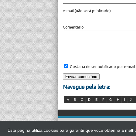
e-mail
(não será publicado)
Comentário
Gostaria de ser notificado por e-mai
Navegue pela letra:
A
B
C
D
E
F
G
H
I
J
É proibida a 
Esta página utiliza cookies para garantir que você obtenha a me