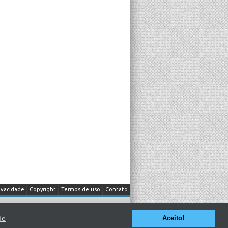
ivacidade
Copyright
Termos de uso
Contato
itada a fonte.
de
Aceito!