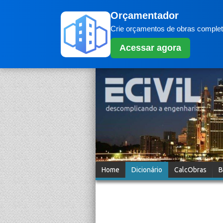
Orçamentador
Crie orçamentos de obras completo
Acessar agora
Home
Dicionário
CalcObras
B