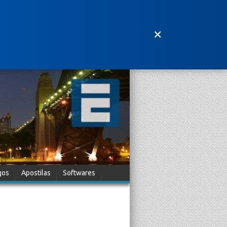
✕
gos
Apostilas
Softwares