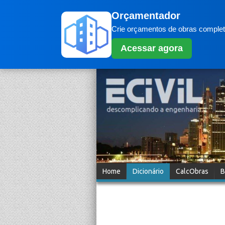
Orçamentador
Crie orçamentos de obras completo
Acessar agora
Home
Dicionário
CalcObras
B