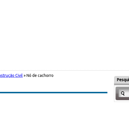
strução Civil
» Nó de cachorro
Pesqui