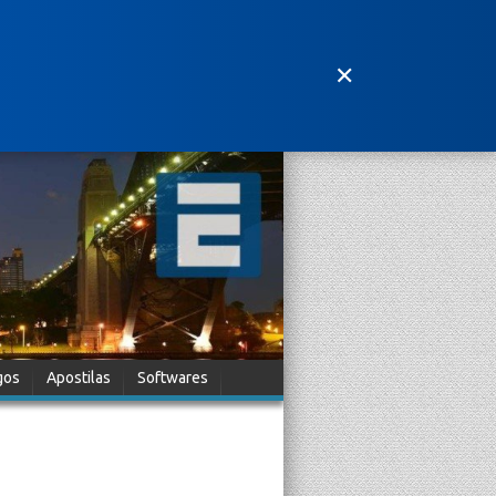
✕
gos
Apostilas
Softwares