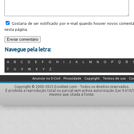
Gostaria de ser notificado por e-mail quando houver novos comentá
nesta página.
Navegue pela letra:
A
B
C
D
E
F
G
H
I
J
K
L
M
N
O
P
Q
R
T
U
V
W
X
Y
Z
Anuncie no E-Civil
Privacidade
Copyright
Termos de uso
Co
Copyright © 2000-2025 Ecivilnet.com - Todos os direitos reservados.
É proibida a reprodução total ou parcial sem prévia autorização (Lei 9.610/
mesmo que citada a fonte.