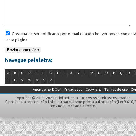
Gostaria de ser notificado por e-mail quando houver novos comentá
nesta página.
Navegue pela letra:
A
B
C
D
E
F
G
H
I
J
K
L
M
N
O
P
Q
R
T
U
V
W
X
Y
Z
Anuncie no E-Civil
Privacidade
Copyright
Termos de uso
Co
Copyright © 2000-2025 Ecivilnet.com - Todos os direitos reservados.
É proibida a reprodução total ou parcial sem prévia autorização (Lei 9.610/
mesmo que citada a fonte.