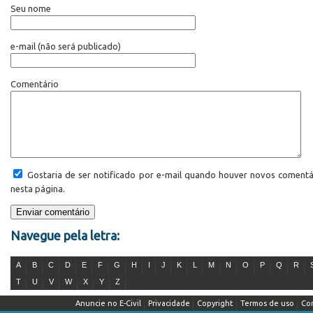
Seu nome
e-mail
(não será publicado)
Comentário
Gostaria de ser notificado por e-mail quando houver novos comentá
nesta página.
Navegue pela letra:
A
B
C
D
E
F
G
H
I
J
K
L
M
N
O
P
Q
R
T
U
V
W
X
Y
Z
Anuncie no E-Civil
Privacidade
Copyright
Termos de uso
Co