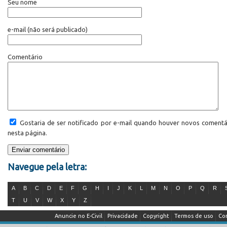
Seu nome
e-mail
(não será publicado)
Comentário
Gostaria de ser notificado por e-mail quando houver novos comentá
nesta página.
Navegue pela letra:
A
B
C
D
E
F
G
H
I
J
K
L
M
N
O
P
Q
R
T
U
V
W
X
Y
Z
Anuncie no E-Civil
Privacidade
Copyright
Termos de uso
Co