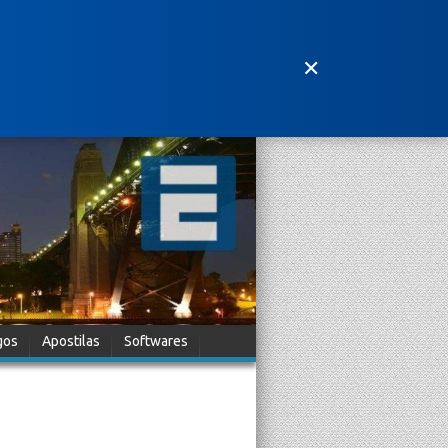
✕
gos
Apostilas
Softwares