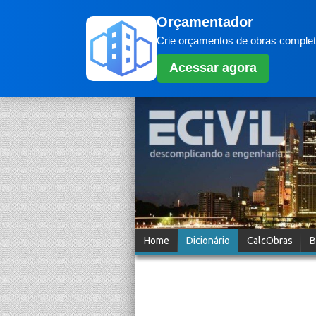
Orçamentador
Crie orçamentos de obras completo
Acessar agora
Home
Dicionário
CalcObras
B