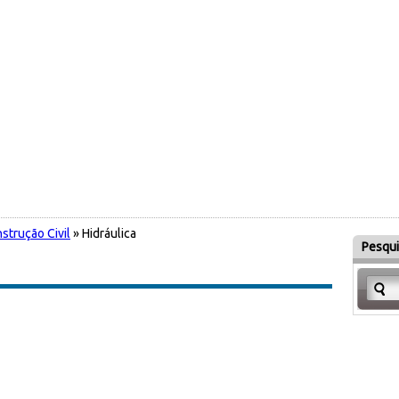
strução Civil
» Hidráulica
Pesqui