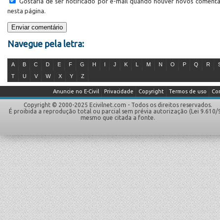
Gostaria de ser notificado por e-mail quando houver novos comentá
nesta página.
Navegue pela letra:
A
B
C
D
E
F
G
H
I
J
K
L
M
N
O
P
Q
R
T
U
V
W
X
Y
Z
Anuncie no E-Civil
Privacidade
Copyright
Termos de uso
Co
Copyright © 2000-2025 Ecivilnet.com - Todos os direitos reservados.
É proibida a reprodução total ou parcial sem prévia autorização (Lei 9.610/
mesmo que citada a fonte.