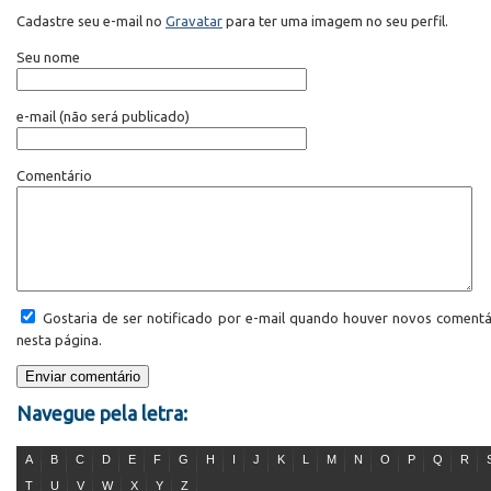
Cadastre seu e-mail no
Gravatar
para ter uma imagem no seu perfil.
Seu nome
e-mail
(não será publicado)
Comentário
Gostaria de ser notificado por e-mail quando houver novos comentá
nesta página.
Navegue pela letra:
A
B
C
D
E
F
G
H
I
J
K
L
M
N
O
P
Q
R
T
U
V
W
X
Y
Z