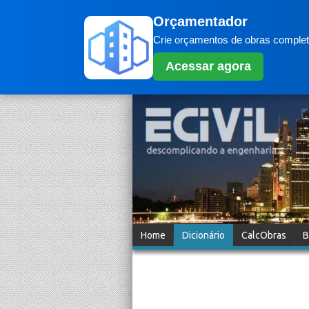
Orçamentador
Crie orçamentos de obras completo
Acessar agora
Home
Dicionário
CalcObras
B