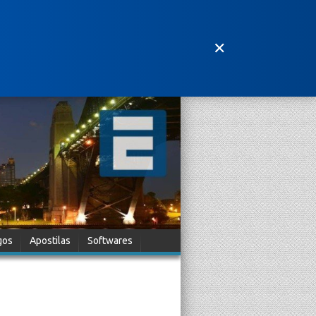
✕
gos
Apostilas
Softwares