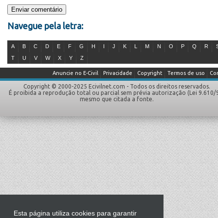
Navegue pela letra:
A
B
C
D
E
F
G
H
I
J
K
L
M
N
O
P
Q
R
T
U
V
W
X
Y
Z
Anuncie no E-Civil
Privacidade
Copyright
Termos de uso
Co
Copyright © 2000-2025 Ecivilnet.com - Todos os direitos reservados.
É proibida a reprodução total ou parcial sem prévia autorização (Lei 9.610/
mesmo que citada a fonte.
Esta página utiliza cookies para garantir