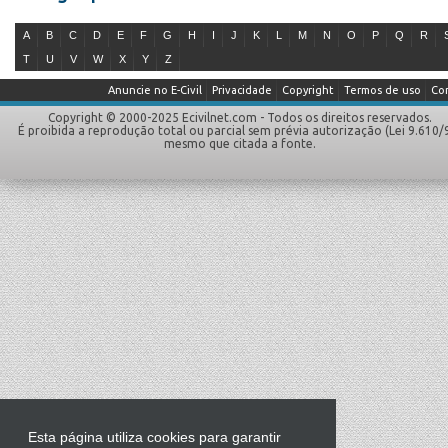
A
B
C
D
E
F
G
H
I
J
K
L
M
N
O
P
Q
R
T
U
V
W
X
Y
Z
Anuncie no E-Civil
Privacidade
Copyright
Termos de uso
Co
Copyright © 2000-2025 Ecivilnet.com - Todos os direitos reservados.
É proibida a reprodução total ou parcial sem prévia autorização (Lei 9.610/
mesmo que citada a fonte.
Esta página utiliza cookies para garantir