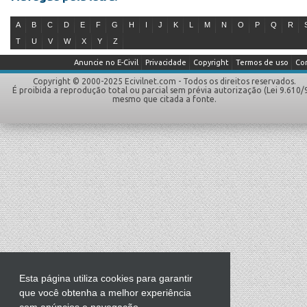
A
B
C
D
E
F
G
H
I
J
K
L
M
N
O
P
Q
R
T
U
V
W
X
Y
Z
Anuncie no E-Civil
Privacidade
Copyright
Termos de uso
Co
Copyright © 2000-2025 Ecivilnet.com - Todos os direitos reservados.
É proibida a reprodução total ou parcial sem prévia autorização (Lei 9.610/
mesmo que citada a fonte.
Esta página utiliza cookies para garantir
que você obtenha a melhor experiência