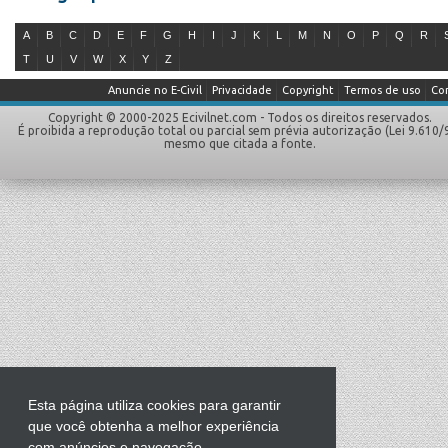
A
B
C
D
E
F
G
H
I
J
K
L
M
N
O
P
Q
R
T
U
V
W
X
Y
Z
Anuncie no E-Civil
Privacidade
Copyright
Termos de uso
Co
Copyright © 2000-2025 Ecivilnet.com - Todos os direitos reservados.
É proibida a reprodução total ou parcial sem prévia autorização (Lei 9.610/
mesmo que citada a fonte.
Esta página utiliza cookies para garantir
que você obtenha a melhor experiência
com anúncios e navegação.