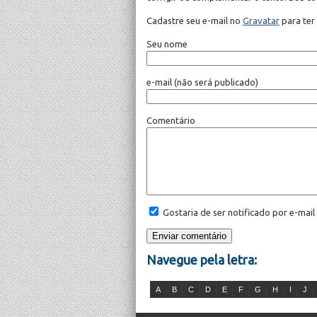
Cadastre seu e-mail no
Gravatar
para ter
Seu nome
e-mail
(não será publicado)
Comentário
Gostaria de ser notificado por e-mai
Navegue pela letra:
A
B
C
D
E
F
G
H
I
J