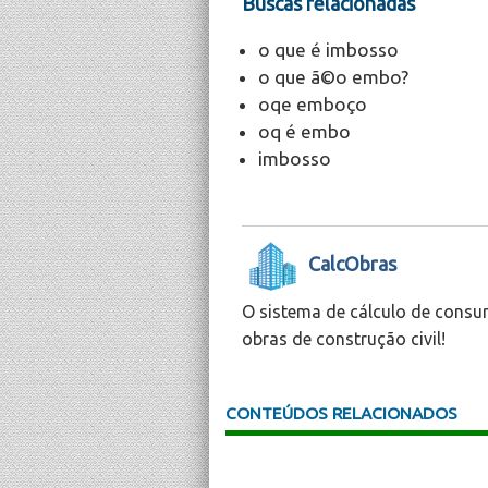
Buscas relacionadas
o que é imbosso
o que ã©o embo?
oqe emboço
oq é embo
imbosso
CalcObras
O sistema de cálculo de consu
obras de construção civil!
CONTEÚDOS RELACIONADOS