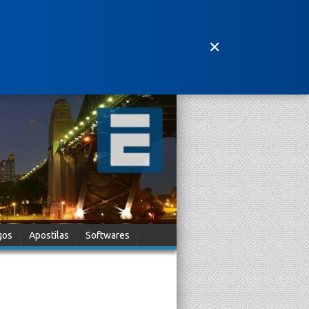
✕
gos
Apostilas
Softwares