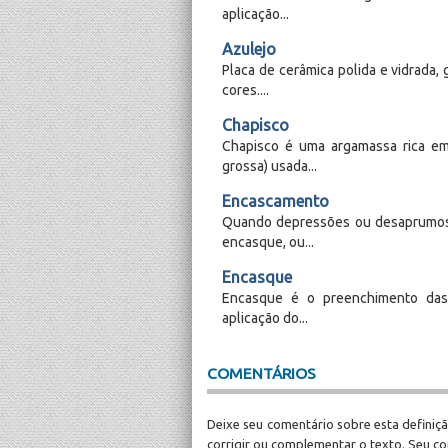
aplicação...
Azulejo
Placa de cerâmica polida e vidrada
cores....
Chapisco
Chapisco é uma argamassa rica em
grossa) usada...
Encascamento
Quando depressões ou desaprumos 
encasque, ou...
Encasque
Encasque é o preenchimento das 
aplicação do...
COMENTÁRIOS
Deixe seu comentário sobre esta definiçã
corrigir ou complementar o texto. Seu c