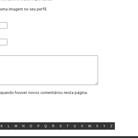
 uma imagem no seu perfil.
l quando houver novos comentários nesta página.
K
L
M
N
O
P
Q
R
S
T
U
V
W
X
Y
Z