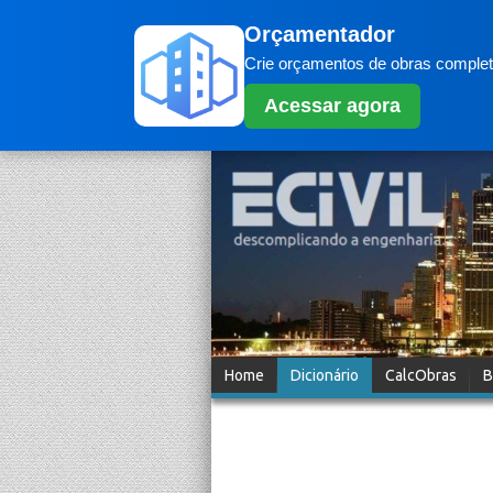
Orçamentador
Crie orçamentos de obras completo
Acessar agora
Home
Dicionário
CalcObras
B