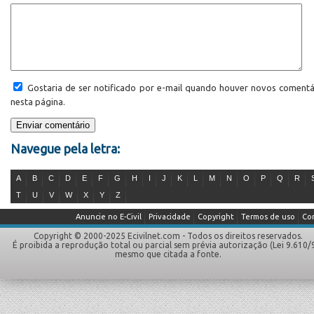
Gostaria de ser notificado por e-mail quando houver novos comentá
nesta página.
Navegue pela letra:
A
B
C
D
E
F
G
H
I
J
K
L
M
N
O
P
Q
R
T
U
V
W
X
Y
Z
Anuncie no E-Civil
Privacidade
Copyright
Termos de uso
Co
Copyright © 2000-2025 Ecivilnet.com - Todos os direitos reservados.
É proibida a reprodução total ou parcial sem prévia autorização (Lei 9.610/
mesmo que citada a fonte.