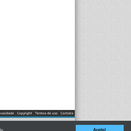
ivacidade
Copyright
Termos de uso
Contato
itada a fonte.
de
Aceito!