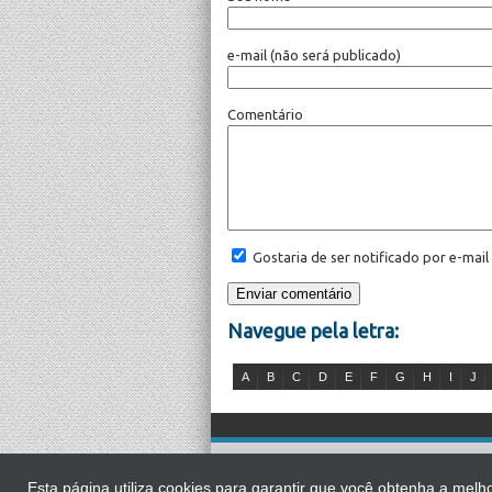
e-mail
(não será publicado)
Comentário
Gostaria de ser notificado por e-mai
Navegue pela letra:
A
B
C
D
E
F
G
H
I
J
É proibida a 
Esta página utiliza cookies para garantir que você obtenha a me