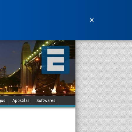
✕
gos
Apostilas
Softwares