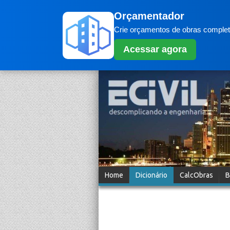
Orçamentador
Crie orçamentos de obras completo
Acessar agora
Home
Dicionário
CalcObras
B