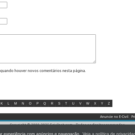
l quando houver novos comentários nesta página.
K
L
M
N
O
P
Q
R
S
T
U
V
W
X
Y
Z
Anuncie no E-Civil
Pr
Copyright © 2000-2025 Ecivilnet.com - Todos os direitos reservados.
reprodução total ou parcial sem prévia autorização (Lei 9.610/98) mesmo que c
lhor experiência com anúncios e navegação.
Veja a política de privacida