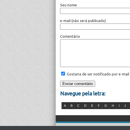
Seu nome
e-mail
(não será publicado)
Comentário
Gostaria de ser notificado por e-mai
Navegue pela letra:
A
B
C
D
E
F
G
H
I
J