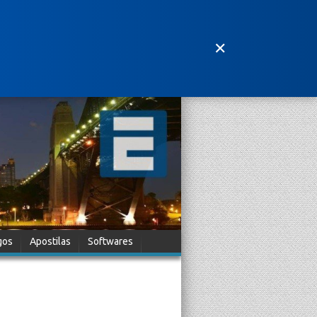
✕
gos
Apostilas
Softwares