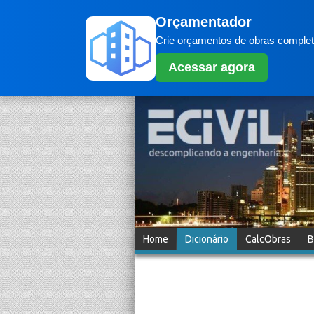
Orçamentador
Crie orçamentos de obras completo
Acessar agora
Home
Dicionário
CalcObras
B