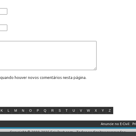
l quando houver novos comentários nesta página.
K
L
M
N
O
P
Q
R
S
T
U
V
W
X
Y
Z
Anuncie no E-Civil
Pr
Copyright © 2000-2025 Ecivilnet.com - Todos os direitos reservados.