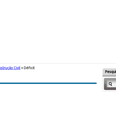
strução Civil
» Déficit
Pesqui