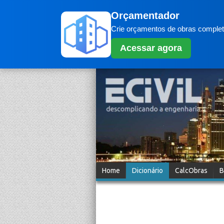
Orçamentador
Crie orçamentos de obras completo
Acessar agora
Home
Dicionário
CalcObras
B