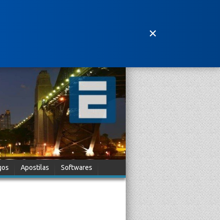
✕
gos
Apostilas
Softwares