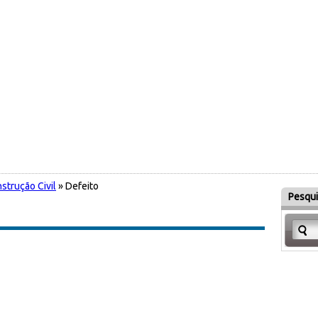
strução Civil
» Defeito
Pesqui