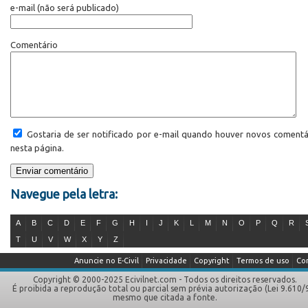
e-mail
(não será publicado)
Comentário
Gostaria de ser notificado por e-mail quando houver novos comentá
nesta página.
Navegue pela letra:
A
B
C
D
E
F
G
H
I
J
K
L
M
N
O
P
Q
R
T
U
V
W
X
Y
Z
Anuncie no E-Civil
Privacidade
Copyright
Termos de uso
Co
Copyright © 2000-2025 Ecivilnet.com - Todos os direitos reservados.
É proibida a reprodução total ou parcial sem prévia autorização (Lei 9.610/
mesmo que citada a fonte.