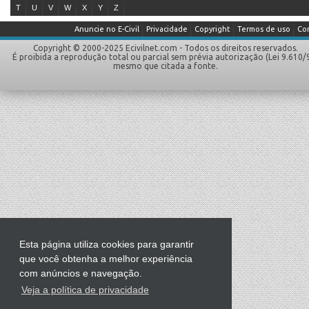
T
U
V
W
X
Y
Z
Anuncie no E-Civil
Privacidade
Copyright
Termos de uso
Co
Copyright © 2000-2025 Ecivilnet.com - Todos os direitos reservados.
É proibida a reprodução total ou parcial sem prévia autorização (Lei 9.610/
mesmo que citada a fonte.
Esta página utiliza cookies para garantir
que você obtenha a melhor experiência
com anúncios e navegação.
Veja a política de privacidade