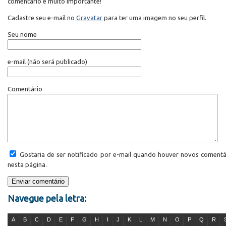
comentário é muito importante!
Cadastre seu e-mail no
Gravatar
para ter uma imagem no seu perfil.
Seu nome
e-mail
(não será publicado)
Comentário
Gostaria de ser notificado por e-mail quando houver novos comentá
nesta página.
Navegue pela letra:
A
B
C
D
E
F
G
H
I
J
K
L
M
N
O
P
Q
R