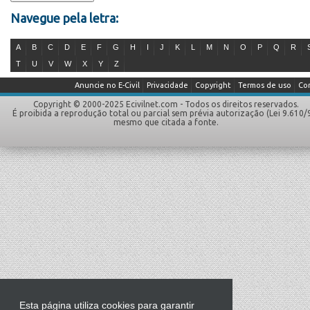
Navegue pela letra:
A
B
C
D
E
F
G
H
I
J
K
L
M
N
O
P
Q
R
T
U
V
W
X
Y
Z
Anuncie no E-Civil
Privacidade
Copyright
Termos de uso
Co
Copyright © 2000-2025 Ecivilnet.com - Todos os direitos reservados.
É proibida a reprodução total ou parcial sem prévia autorização (Lei 9.610/
mesmo que citada a fonte.
Esta página utiliza cookies para garantir