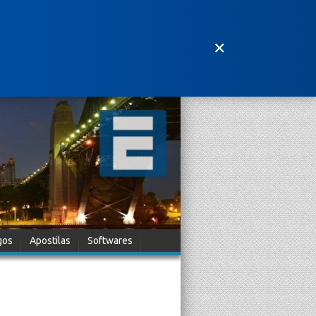
✕
gos
Apostilas
Softwares