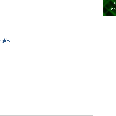
nglês