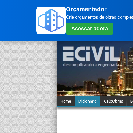
Orçamentador
Crie orçamentos de obras completo
Acessar agora
Home
Dicionário
CalcObras
B