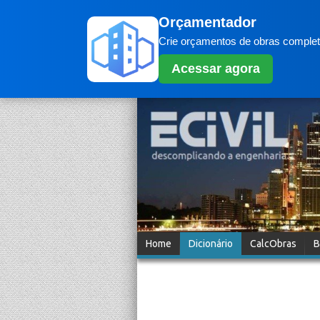
Orçamentador
Crie orçamentos de obras completo
Acessar agora
Home
Dicionário
CalcObras
B