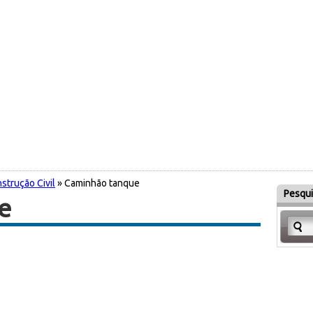
strução Civil
» Caminhão tanque
Pesqui
e