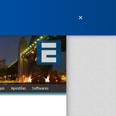
✕
gos
Apostilas
Softwares