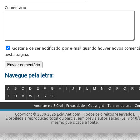
Comentário
Gostaria de ser notificado por e-mail quando houver novos comentá
nesta página.
Navegue pela letra:
A
B
C
D
E
F
G
H
I
J
K
L
M
N
O
P
Q
R
T
U
V
W
X
Y
Z
Anuncie no E-Civil
Privacidade
Copyright
Termos de uso
Co
Copyright © 2000-2025 Ecivilnet.com - Todos os direitos reservados.
É proibida a reprodução total ou parcial sem prévia autorização (Lei 9.610/
mesmo que citada a fonte.