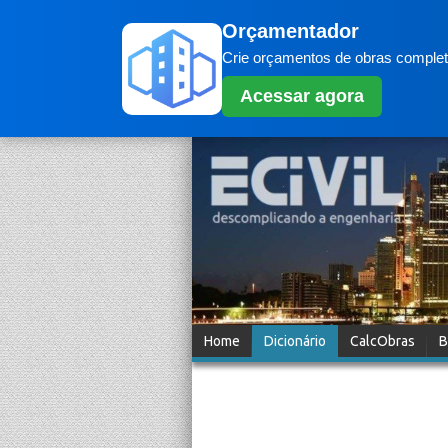
Orçamentador
Crie orçamentos de obras completo
Acessar agora
Home
Dicionário
CalcObras
B