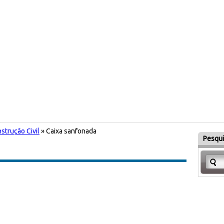
strução Civil
» Caixa sanfonada
Pesqui