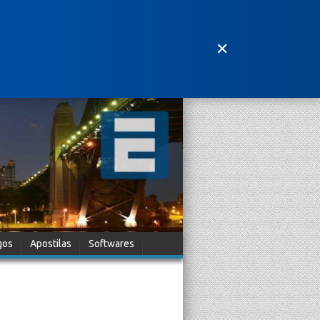
✕
gos
Apostilas
Softwares