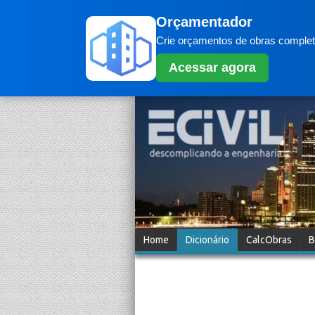
Orçamentador
Crie orçamentos de obras completo
Acessar agora
Home
Dicionário
CalcObras
B