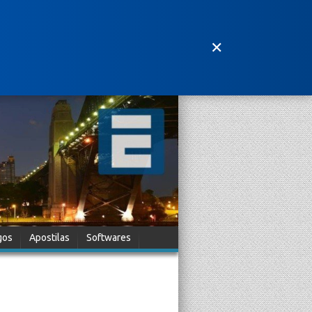
✕
gos
Apostilas
Softwares