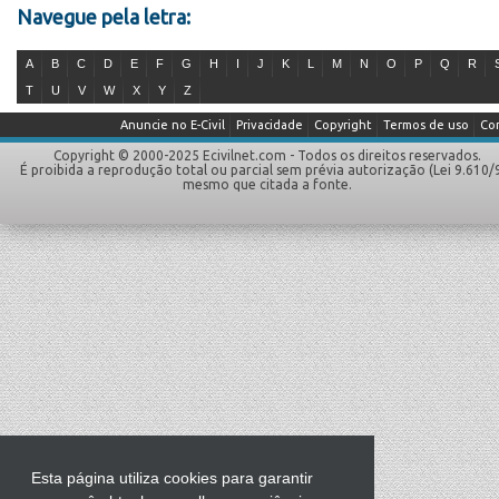
Navegue pela letra:
A
B
C
D
E
F
G
H
I
J
K
L
M
N
O
P
Q
R
T
U
V
W
X
Y
Z
Anuncie no E-Civil
Privacidade
Copyright
Termos de uso
Co
Copyright © 2000-2025 Ecivilnet.com - Todos os direitos reservados.
É proibida a reprodução total ou parcial sem prévia autorização (Lei 9.610/
mesmo que citada a fonte.
Esta página utiliza cookies para garantir