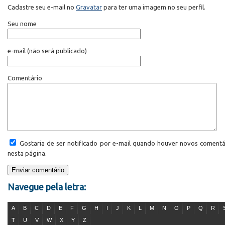
Cadastre seu e-mail no
Gravatar
para ter uma imagem no seu perfil.
Seu nome
e-mail
(não será publicado)
Comentário
Gostaria de ser notificado por e-mail quando houver novos comentá
nesta página.
Navegue pela letra:
A
B
C
D
E
F
G
H
I
J
K
L
M
N
O
P
Q
R
T
U
V
W
X
Y
Z