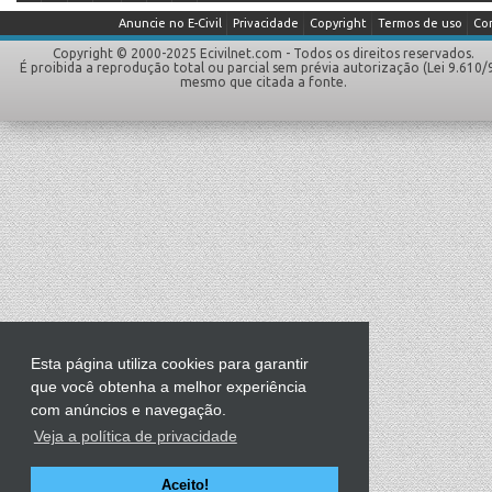
Anuncie no E-Civil
Privacidade
Copyright
Termos de uso
Co
Copyright © 2000-2025 Ecivilnet.com - Todos os direitos reservados.
É proibida a reprodução total ou parcial sem prévia autorização (Lei 9.610/
mesmo que citada a fonte.
Esta página utiliza cookies para garantir
que você obtenha a melhor experiência
com anúncios e navegação.
Veja a política de privacidade
Aceito!